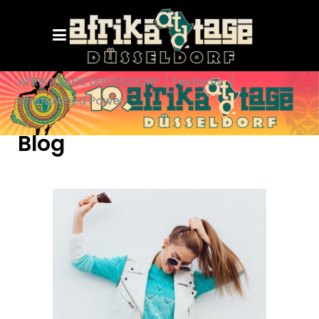
AFRIKATAGE DÜSSELDORF
/
Festivals
/
Unmatched Power
Blog