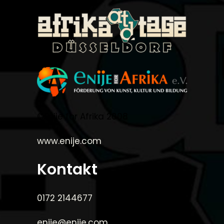
©Enije for Afrika 2008
www.enije.com
Kontakt
0172 2144677
enije@enije.com