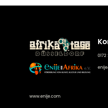
Ko
0172
enij
©Enije for Afrika 2008
www.enije.com