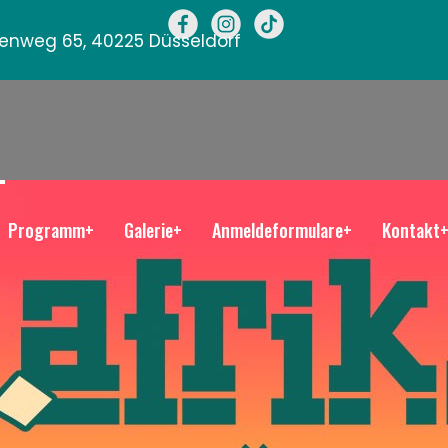
llenweg 65, 40225 Düsseldorf
Programm+
Galerie+
Anmeldeformulare+
Kontakt