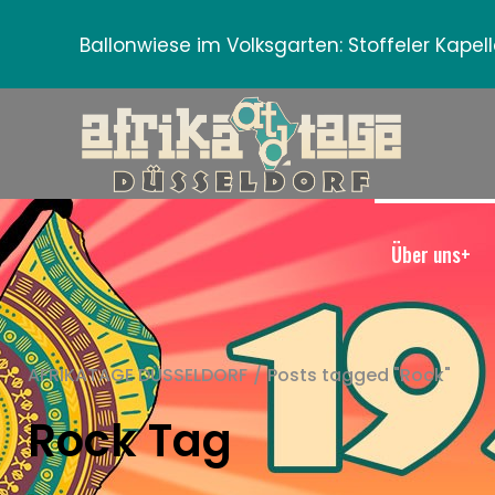
Ballonwiese im Volksgarten:
Stoffeler Kape
Über uns+
AFRIKATAGE DÜSSELDORF
/
Posts tagged "Rock"
Rock Tag