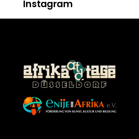
Instagram
©Enije for Afrika 2008