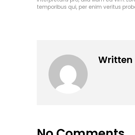
temporibus qui, per enim veritus prob
Written
No Comments