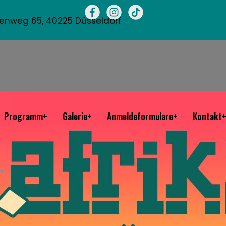
llenweg 65, 40225 Düsseldorf
Programm+
Galerie+
Anmeldeformulare+
Kontakt
n