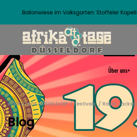
Ballonwiese im Volksgarten:
Stoffeler Kape
Über uns+
AFRIKATAGE DÜSSELDORF
/
Festivals
/
Ralph Jackso
Blog