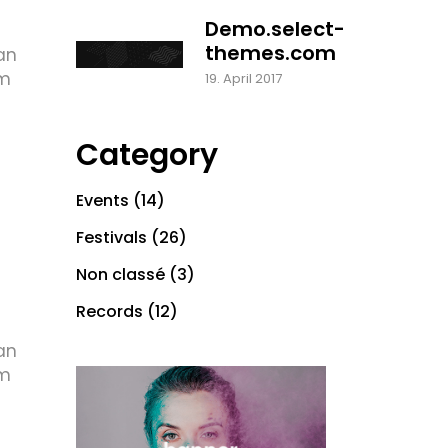
Demo.select-
themes.com
an
em
19. April 2017
Category
Events
(14)
Festivals
(26)
Non classé
(3)
Records
(12)
an
em