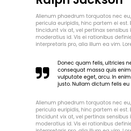
Alienum phaedrum torquatos nec eu, vis
pericula euripidis, hinc partem ei est. 
tincidunt vix at, vel pertinax sensibus 
moderatius id. Vis ei rationibus defini
interpretaris pro, alia illum ea vim. L
Donec quam felis, ultricies n
consequat massa quis enim. Do
vulputate eget, arcu. In enim
justo. Nullam dictum felis eu
Alienum phaedrum torquatos nec eu, vis
pericula euripidis, hinc partem ei est. 
tincidunt vix at, vel pertinax sensibus 
moderatius id. Vis ei rationibus defini
interpretaris pro, alia illum ea vim. L