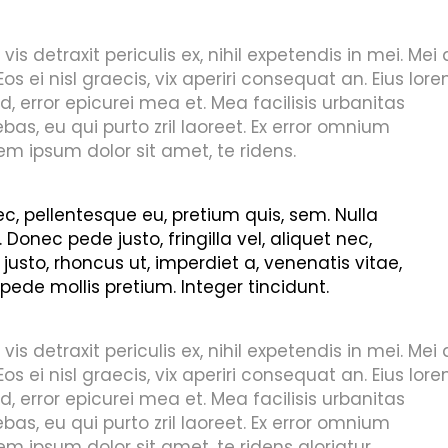
 detraxit periculis ex, nihil expetendis in mei. Mei 
Eos ei nisl graecis, vix aperiri consequat an. Eius lor
id, error epicurei mea et. Mea facilisis urbanitas
ebas, eu qui purto zril laoreet. Ex error omnium
orem ipsum dolor sit amet, te ridens.
ec, pellentesque eu, pretium quis, sem. Nulla
nec pede justo, fringilla vel, aliquet nec,
 justo, rhoncus ut, imperdiet a, venenatis vitae,
 pede mollis pretium. Integer tincidunt.
 detraxit periculis ex, nihil expetendis in mei. Mei 
Eos ei nisl graecis, vix aperiri consequat an. Eius lor
id, error epicurei mea et. Mea facilisis urbanitas
ebas, eu qui purto zril laoreet. Ex error omnium
orem ipsum dolor sit amet, te ridens gloriatur