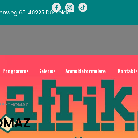
llenweg 65, 40225 Düsseldorf
Programm+
Galerie+
Anmeldeformulare+
Kontakt
BB-THOMAZ
OMAZ