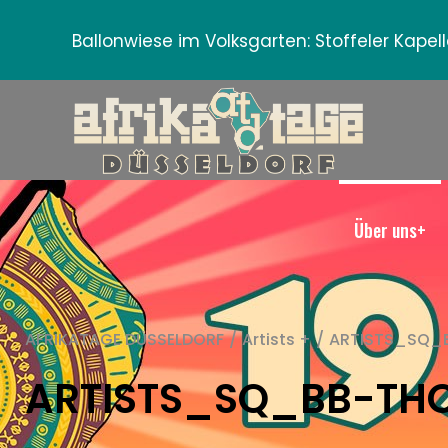
Ballonwiese im Volksgarten:
Stoffeler Kape
Über uns+
AFRIKATAGE DÜSSELDORF
/
Artists +
/
ARTISTS_SQ_
ARTISTS_SQ_BB-TH