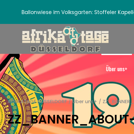
Ballonwiese im Volksgarten:
Stoffeler Kape
Über uns+
AFRIKATAGE DÜSSELDORF
/
Über uns+
/
ZZ_BANNER
ZZ_BANNER_ABOUT