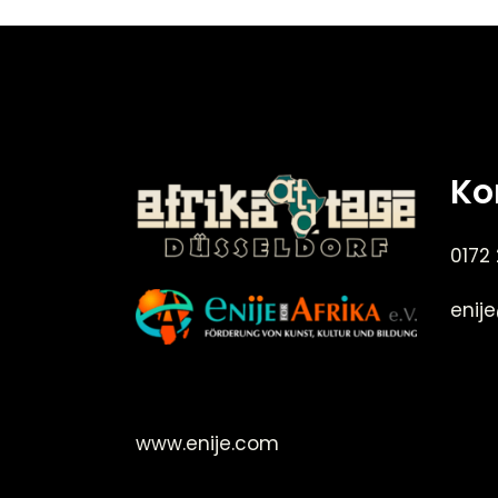
Ko
0172
enij
©Enije for Afrika 2008
www.enije.com