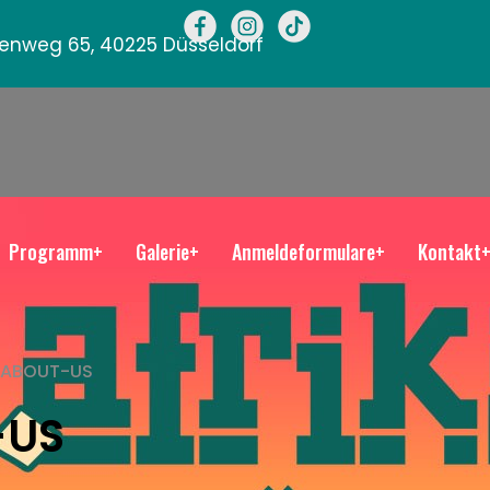
llenweg 65, 40225 Düsseldorf
Programm+
Galerie+
Anmeldeformulare+
Kontakt
_ABOUT-US
-US