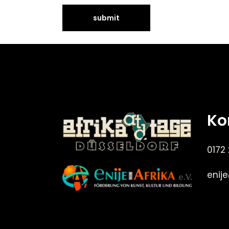
Ko
0172
enij
©Enije for Afrika 2008