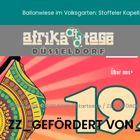
Ballonwiese im Volksgarten:
Stoffeler Kape
Über uns+
AFRIKATAGE DÜSSELDORF
/
Startseite
/
ZZ_GEFÖRDER
ZZ_GEFÖRDERT VON_