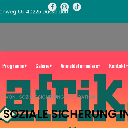
llenweg 65, 40225 Düsseldorf
Programm+
Galerie+
Anmeldeformulare+
Kontakt
T VON_SOZIALE SICHERUNG INTEGRATION
SOZIALE SICHERUNG I