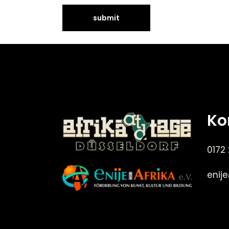
Ko
0172
enij
©Enije for Afrika 2008