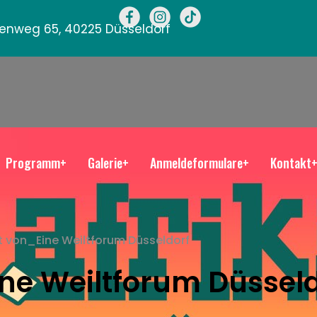
llenweg 65, 40225 Düsseldorf
Programm+
Galerie+
Anmeldeformulare+
Kontakt
 von_Eine Weiltforum Düsseldorf
ne Weiltforum Düsseld