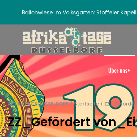
Ballonwiese im Volksgarten:
Stoffeler Kape
Über uns+
AFRIKATAGE DÜSSELDORF
/
Startseite
/
ZZ_Gefördert
ZZ_Gefördert von_Ei