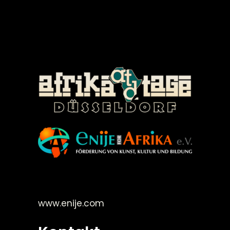
©Enije for Afrika 2008
www.enije.com