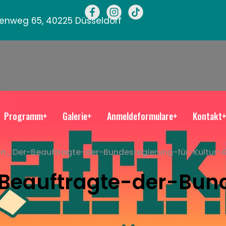
llenweg 65, 40225 Düsseldorf
Programm+
Galerie+
Anmeldeformulare+
Kontakt
on_Der-Beauftragte-der-Bundesregierung-für-Kultur-
Beauftragte-der-Bund