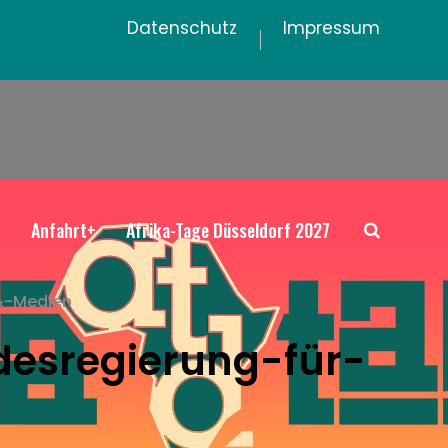
Datenschutz
Impressum
+
Anfahrt+
Afrika-Tage Düsseldorf 2027
&-Medien
esregierung-für-