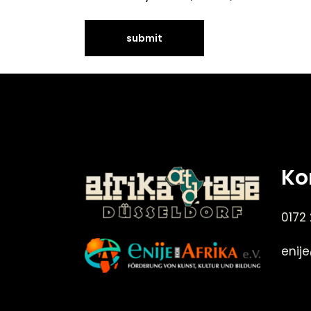
Ko
0172
enij
©Enije for Afrika 2008