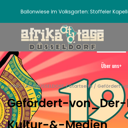
Ballonwiese im Volksgarten:
Stoffeler Kape
Über uns+
AFRIKATAGE DÜSSELDORF
/
Startseite
/
Gefördert-v
Gefördert-von_Der-
Kultur-&-Medien