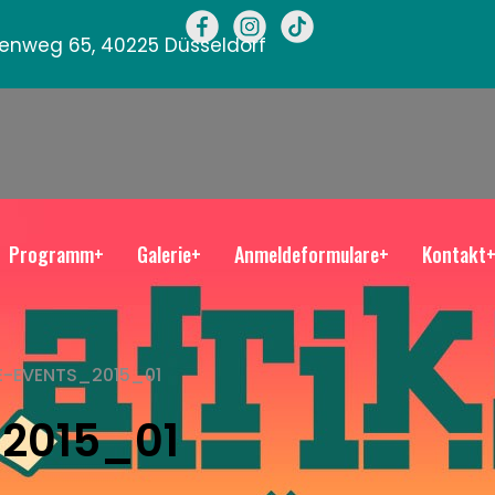
llenweg 65, 40225 Düsseldorf
Programm+
Galerie+
Anmeldeformulare+
Kontakt
E-EVENTS_2015_01
2015_01