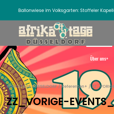
Ballonwiese im Volksgarten:
Stoffeler Kape
Über uns+
AFRIKATAGE DÜSSELDORF
/
Referenten+
/
ZZ_VORIG
ZZ_VORIGE-EVENTS_