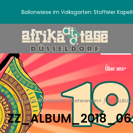
Ballonwiese im Volksgarten:
Stoffeler Kape
Über uns+
AFRIKATAGE DÜSSELDORF
/
Referenten+
/
ZZ_ALBUM
ZZ_ALBUM_2018_06