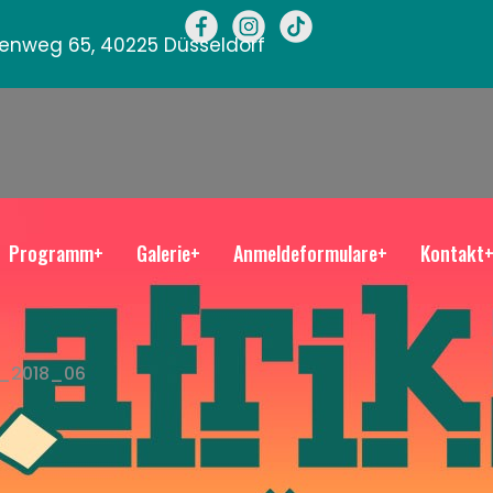
llenweg 65, 40225 Düsseldorf
Programm+
Galerie+
Anmeldeformulare+
Kontakt
_2018_06