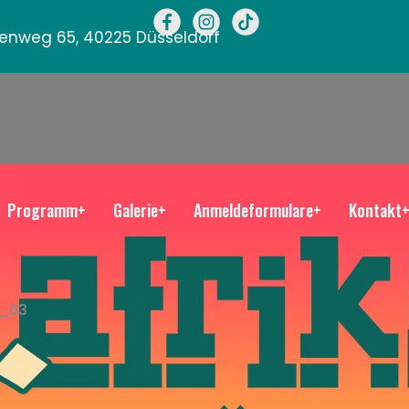
llenweg 65, 40225 Düsseldorf
Programm+
Galerie+
Anmeldeformulare+
Kontakt
_03