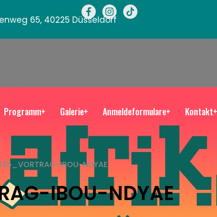
llenweg 65, 40225 Düsseldorf
Programm+
Galerie+
Anmeldeformulare+
Kontakt
2025_VORTRAG-IBOU-NDYAE
TRAG-IBOU-NDYAE