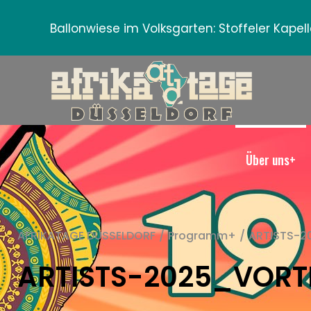
Ballonwiese im Volksgarten:
Stoffeler Kape
Über uns+
AFRIKATAGE DÜSSELDORF
/
Programm+
/
ARTISTS-
ARTISTS-2025_VOR