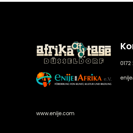
Ko
0172
enij
©Enije for Afrika 2008
www.enije.com