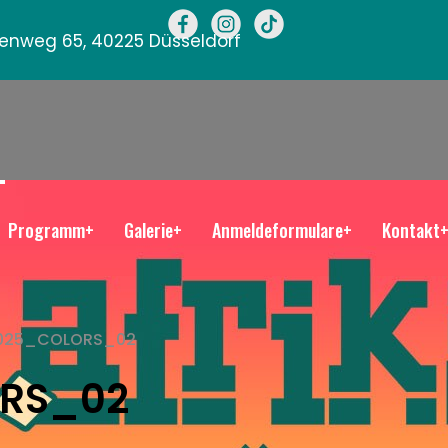
llenweg 65, 40225 Düsseldorf
Programm+
Galerie+
Anmeldeformulare+
Kontakt
2025_COLORS_02
ORS_02