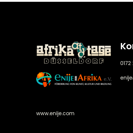
Ko
0172
enij
©Enije for Afrika 2008
www.enije.com