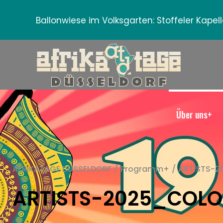
Ballonwiese im Volksgarten:
Stoffeler Kape
Über uns+
AFRIKATAGE DÜSSELDORF
/
Programm+
/
ARTISTS-
ARTISTS-2025_COL