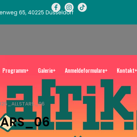
llenweg 65, 40225 Düsseldorf
Programm+
Galerie+
Anmeldeformulare+
Kontakt
025_ALLSTARS_06
TARS_06