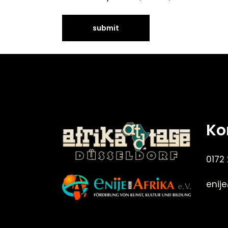
Ko
0172
enij
©Enije for Afrika 2008