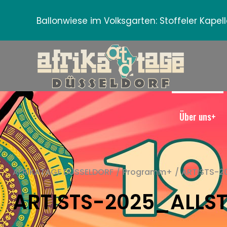
Ballonwiese im Volksgarten:
Stoffeler Kape
Über uns+
AFRIKATAGE DÜSSELDORF
/
Programm+
/
ARTISTS-2
ARTISTS-2025_ALLS