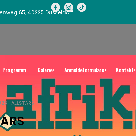
llenweg 65, 40225 Düsseldorf
Programm+
Galerie+
Anmeldeformulare+
Kontakt
025_ALLSTARS
TARS