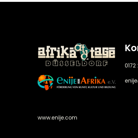
Ko
0172
enij
©Enije for Afrika 2008
www.enije.com