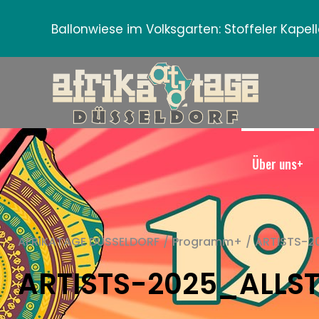
Ballonwiese im Volksgarten:
Stoffeler Kape
Über uns+
AFRIKATAGE DÜSSELDORF
/
Programm+
/
ARTISTS-2
ARTISTS-2025_ALLS