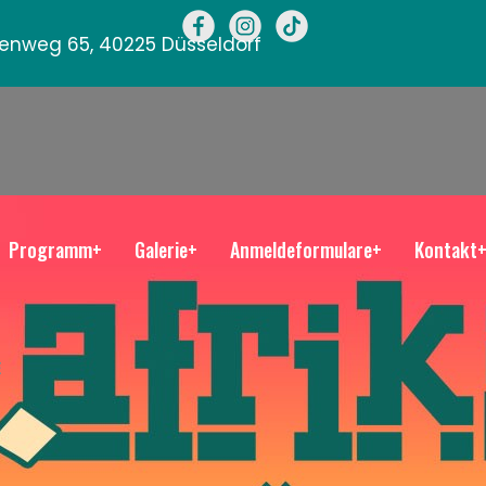
llenweg 65, 40225 Düsseldorf
Programm+
Galerie+
Anmeldeformulare+
Kontakt
E