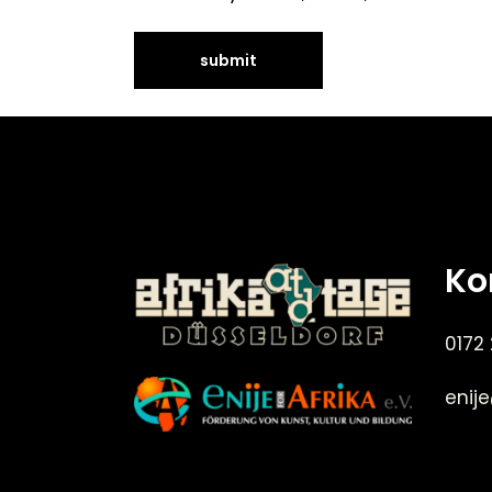
Ko
0172
enij
©Enije for Afrika 2008