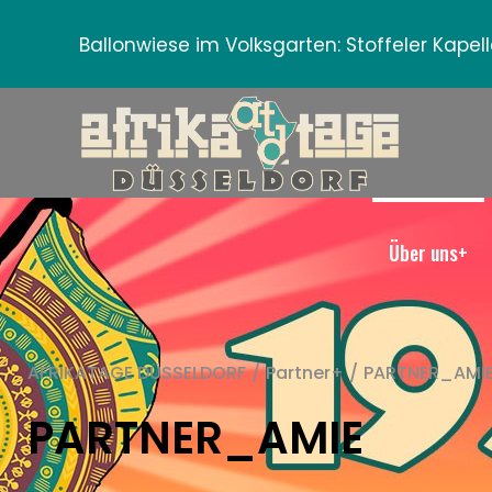
Ballonwiese im Volksgarten:
Stoffeler Kape
Über uns+
AFRIKATAGE DÜSSELDORF
/
Partner+
/
PARTNER_AMI
PARTNER_AMIE