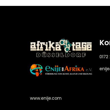
Ko
0172
enij
©Enije for Afrika 2008
www.enije.com