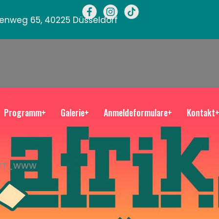
llenweg 65, 40225 Düsseldorf
Programm+
Galerie+
Anmeldeformulare+
Kontakt
OFT_WWW