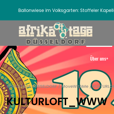
Ballonwiese im Volksgarten:
Stoffeler Kape
Über uns+
AFRIKATAGE DÜSSELDORF
/
MoveWithMe
/
KULTURL
KULTURLOFT_WWW