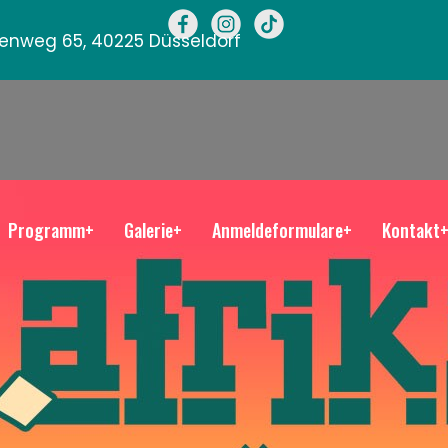
llenweg 65, 40225 Düsseldorf
Programm+
Galerie+
Anmeldeformulare+
Kontakt