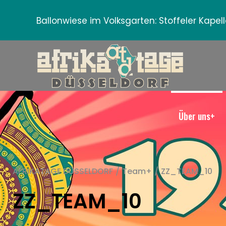
Ballonwiese im Volksgarten:
Stoffeler Kape
Über uns+
AFRIKATAGE DÜSSELDORF
/
Team+
/
ZZ_TEAM_10
ZZ_TEAM_10