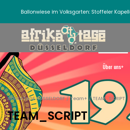
Ballonwiese im Volksgarten:
Stoffeler Kape
Über uns+
AFRIKATAGE DÜSSELDORF
/
Team+
/
TEAM_SCRIPT
TEAM_SCRIPT