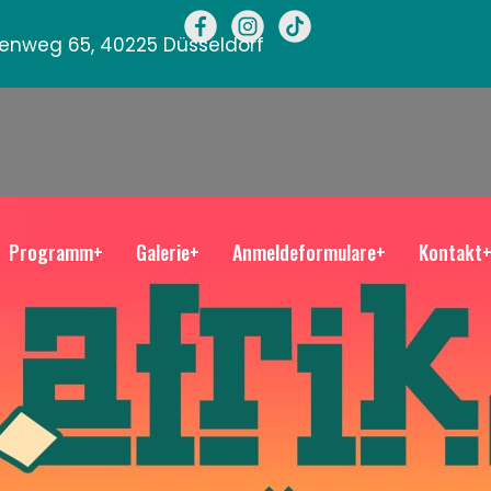
llenweg 65, 40225 Düsseldorf
Programm+
Galerie+
Anmeldeformulare+
Kontakt