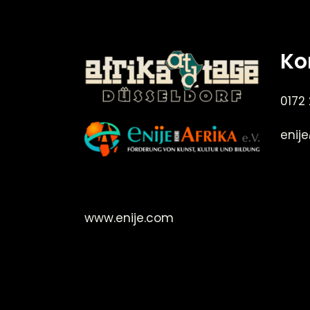
Ko
0172
enij
©Enije for Afrika 2008
www.enije.com