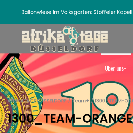
Ballonwiese im Volksgarten:
Stoffeler Kape
Über uns+
AFRIKATAGE DÜSSELDORF
/
Team+
/
1300_TEAM-OR
1300_TEAM-ORANGE