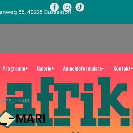
llenweg 65, 40225 Düsseldorf
Programm+
Galerie+
Anmeldeformulare+
Kontakt
ANGE_-MARI
_-MARI