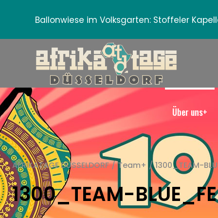
Ballonwiese im Volksgarten:
Stoffeler Kape
Über uns+
AFRIKATAGE DÜSSELDORF
/
Team+
/
1300_TEAM-BLU
1300_TEAM-BLUE_FE