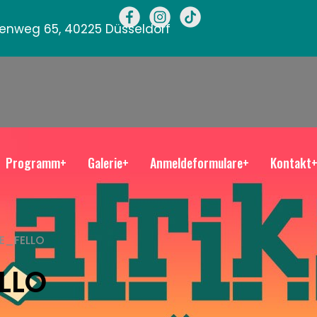
llenweg 65, 40225 Düsseldorf
Programm+
Galerie+
Anmeldeformulare+
Kontakt
E_FELLO
LLO