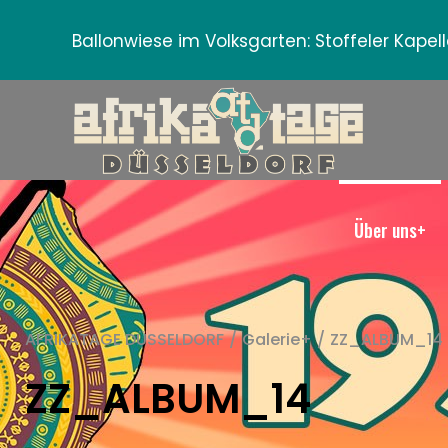
Ballonwiese im Volksgarten:
Stoffeler Kape
Über uns+
AFRIKATAGE DÜSSELDORF
/
Galerie+
/
ZZ_ALBUM_14
ZZ_ALBUM_14