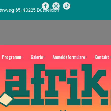
llenweg 65, 40225 Düsseldorf
Programm+
Galerie+
Anmeldeformulare+
Kontakt