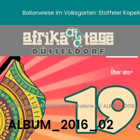
Ballonwiese im Volksgarten:
Stoffeler Kape
Über uns+
AFRIKATAGE DÜSSELDORF
/
Galerie+
/
ALBUM_2016_
ALBUM_2016_02