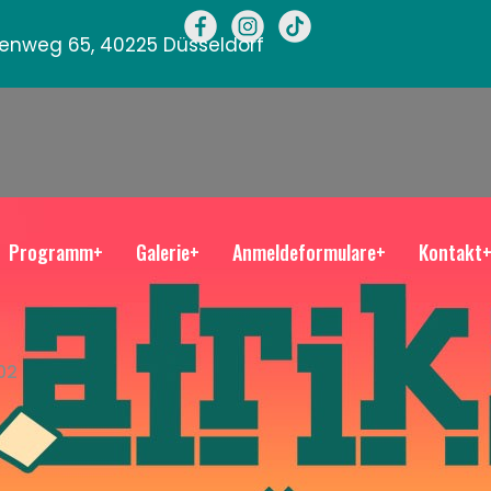
llenweg 65, 40225 Düsseldorf
Programm+
Galerie+
Anmeldeformulare+
Kontakt
02