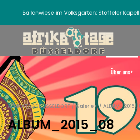
Ballonwiese im Volksgarten:
Stoffeler Kape
Über uns+
AFRIKATAGE DÜSSELDORF
/
Galerie+
/
ALBUM_2015_
ALBUM_2015_08