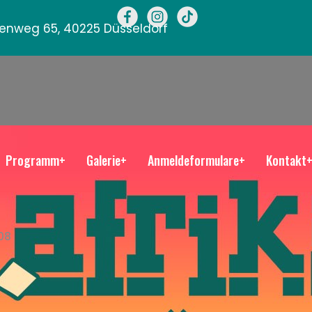
llenweg 65, 40225 Düsseldorf
Programm+
Galerie+
Anmeldeformulare+
Kontakt
08