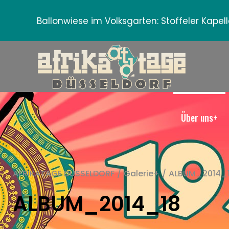
Ballonwiese im Volksgarten:
Stoffeler Kape
Über uns+
AFRIKATAGE DÜSSELDORF
/
Galerie+
/
ALBUM_2014_
ALBUM_2014_18