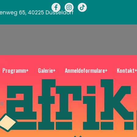
llenweg 65, 40225 Düsseldorf
Programm+
Galerie+
Anmeldeformulare+
Kontakt
18