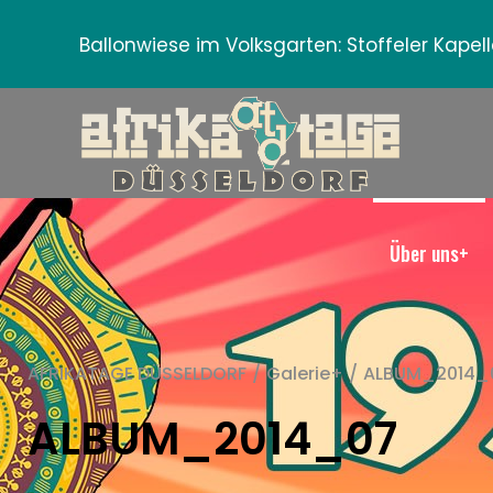
Ballonwiese im Volksgarten:
Stoffeler Kape
Über uns+
AFRIKATAGE DÜSSELDORF
/
Galerie+
/
ALBUM_2014_
ALBUM_2014_07