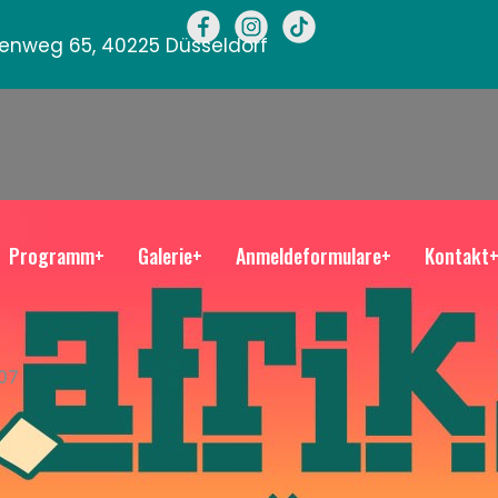
llenweg 65, 40225 Düsseldorf
Programm+
Galerie+
Anmeldeformulare+
Kontakt
07