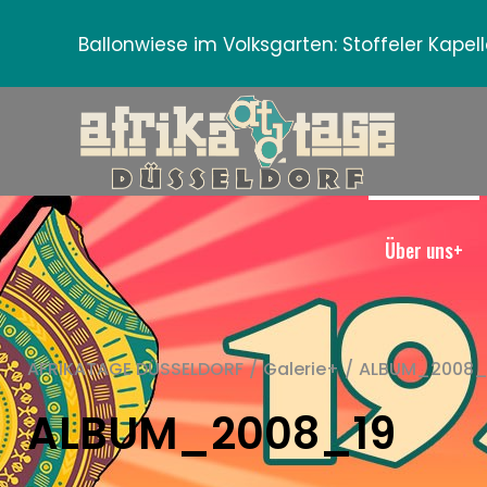
Ballonwiese im Volksgarten:
Stoffeler Kape
Über uns+
AFRIKATAGE DÜSSELDORF
/
Galerie+
/
ALBUM_2008_
ALBUM_2008_19