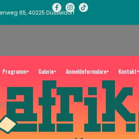
llenweg 65, 40225 Düsseldorf
Programm+
Galerie+
Anmeldeformulare+
Kontakt
12