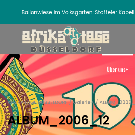
Ballonwiese im Volksgarten:
Stoffeler Kape
Über uns+
AFRIKATAGE DÜSSELDORF
/
Galerie+
/
ALBUM_2006_
ALBUM_2006_12