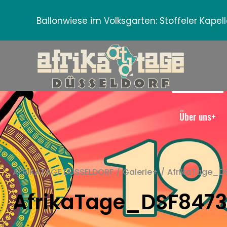
Ballonwiese im Volksgarten:
Stoffeler Kape
Über uns+
AFRIKATAGE DÜSSELDORF
/
Galerie+
/
AfrikaTage_D
AfrikaTage_DSF847