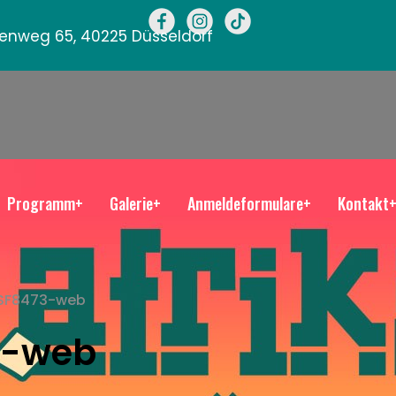
llenweg 65, 40225 Düsseldorf
Programm+
Galerie+
Anmeldeformulare+
Kontakt
SF8473-web
3-web