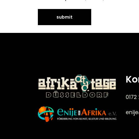
Ko
0172
enij
©Enije for Afrika 2008