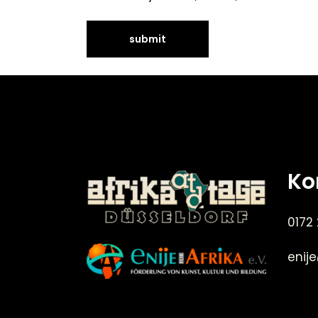
Ko
0172
enij
©Enije for Afrika 2008