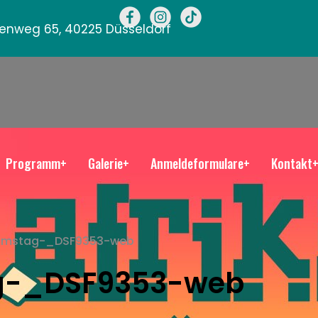
llenweg 65, 40225 Düsseldorf
Programm+
Galerie+
Anmeldeformulare+
Kontakt
Samstag-_DSF9353-web
g-_DSF9353-web