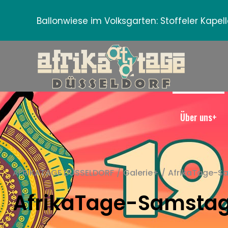
Ballonwiese im Volksgarten:
Stoffeler Kape
Über uns+
AFRIKATAGE DÜSSELDORF
/
Galerie+
/
AfrikaTage-
AfrikaTage-Samsta