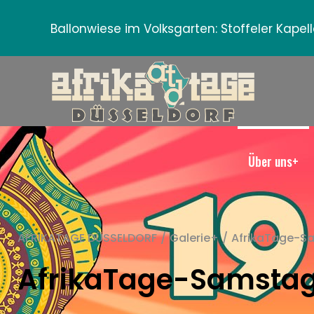
Ballonwiese im Volksgarten:
Stoffeler Kape
Über uns+
AFRIKATAGE DÜSSELDORF
/
Galerie+
/
AfrikaTage-S
AfrikaTage-Samsta