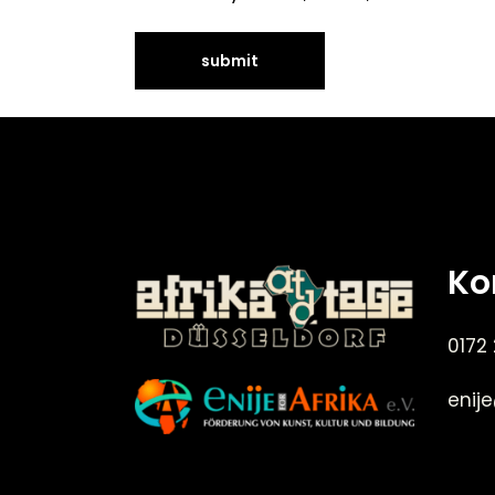
Ko
0172
enij
©Enije for Afrika 2008