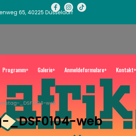
llenweg 65, 40225 Düsseldorf
Programm+
Galerie+
Anmeldeformulare+
Kontakt
amstag-_DSF0104-web
g-_DSF0104-web