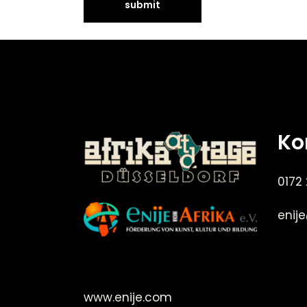
Ko
0172
enij
©Enije for Afrika 2008
www.enije.com