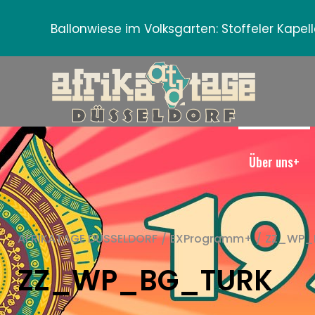
Ballonwiese im Volksgarten:
Stoffeler Kape
Über uns+
AFRIKATAGE DÜSSELDORF
/
EXProgramm+
/
ZZ_WP_
ZZ_WP_BG_TURK