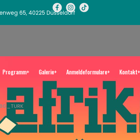
llenweg 65, 40225 Düsseldorf
Programm+
Galerie+
Anmeldeformulare+
Kontakt
BG_TURK