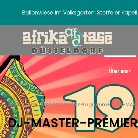
Ballonwiese im Volksgarten:
Stoffeler Kape
Über uns+
AFRIKATAGE DÜSSELDORF
/
EXProgramm+
/
DJ-MAST
DJ-MASTER-PREMIER