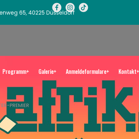
llenweg 65, 40225 Düsseldorf
Programm+
Galerie+
Anmeldeformulare+
Kontakt
ER-PREMIER