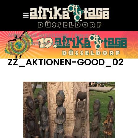
AFRIKATAGE DÜSSELDORF
/
Basar+
/
ZZ_AKTIONEN-GOOD_02
ZZ_AKTIONEN-GOOD_02