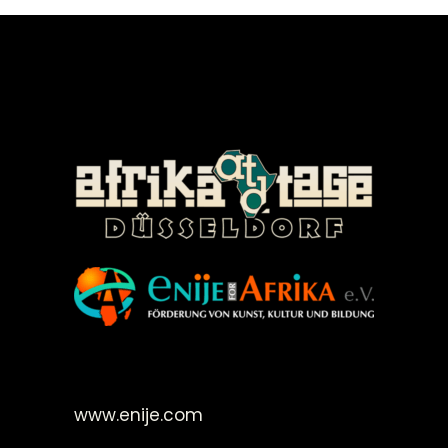
©Enije for Afrika 2008
www.enije.com