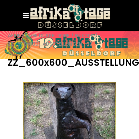
AFRIKATAGE DÜSSELDORF
/
Basar+
/
ZZ_600x600_AUSSTELLUNGEN_02
ZZ_600x600_AUSSTELLUN