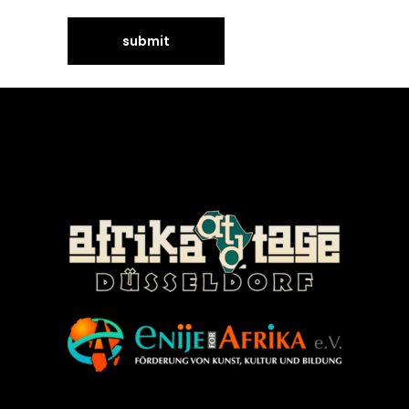
©Enije for Afrika 2008