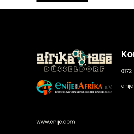
Ko
0172
enij
©Enije for Afrika 2008
www.enije.com