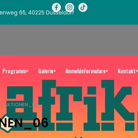
llenweg 65, 40225 Düsseldorf
Programm+
Galerie+
Anmeldeformulare+
Kontakt
0_AKTIONEN_06
ONEN_06