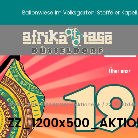
Ballonwiese im Volksgarten:
Stoffeler Kape
Über uns+
AFRIKATAGE DÜSSELDORF
/
Aktionen+
/
ZZ_1200x50
ZZ_1200x500_AKTI