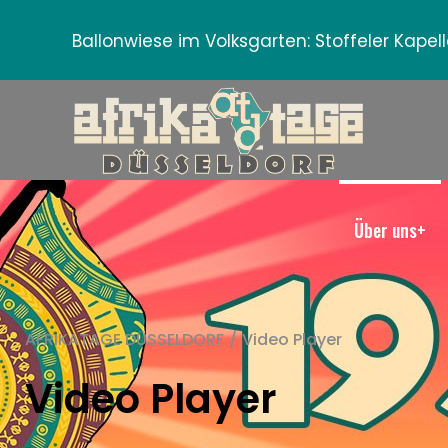
Ballonwiese im Volksgarten:
Stoffeler Kape
Über uns+
AFRIKATAGE DÜSSELDORF
/
Video Player
Video Player