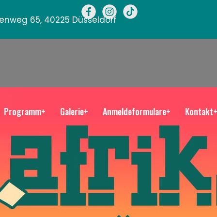
llenweg 65, 40225 Düsseldorf
Programm+
Galerie+
Anmeldeformulare+
Kontakt