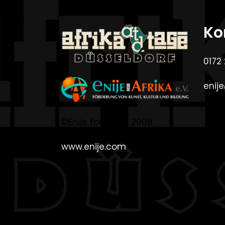
Ko
0172
enij
©Enije for Afrika 2008
www.enije.com