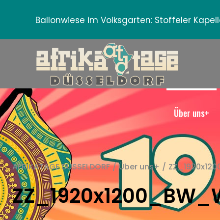
Ballonwiese im Volksgarten:
Stoffeler Kape
Über uns+
AFRIKATAGE DÜSSELDORF
/
Über uns+
/
ZZ_1920x12
ZZ_1920x1200_BW_