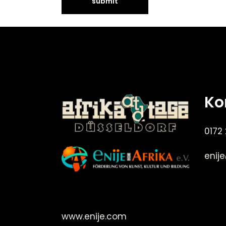
Ko
0172
enij
©Enije for Afrika 2008
www.enije.com