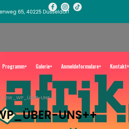
llenweg 65, 40225 Düsseldorf
Programm+
Galerie+
Anmeldeformulare+
Kontakt
00_BW_WP_ÜBER-UNS++
WP_ÜBER-UNS++