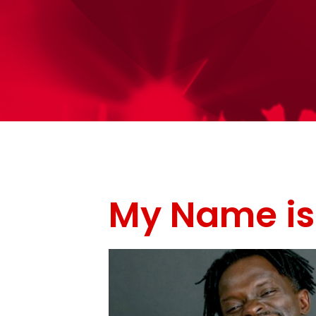
My Name is
Moderator / Auto
Ibra