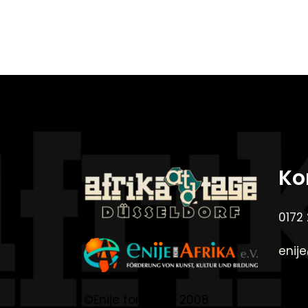
Ko
0172
enij
©Enije for Afrika 2008