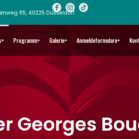
llenweg 65, 40225 Düsseldorf
s+
Programm+
Galerie+
Anmeldeformulare+
Kon
er Georges Bou