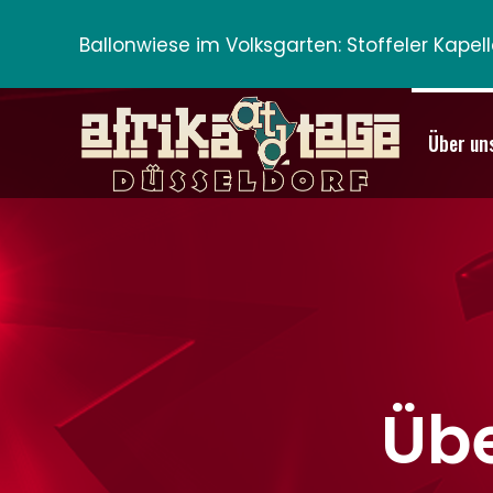
Ballonwiese im Volksgarten:
Stoffeler Kape
Über un
Üb