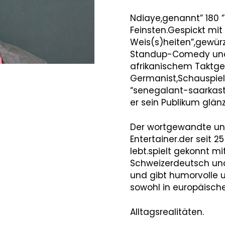
ye
Ndiaye,genannt” 180
Feinsten.Gespickt mit
Weis(s)heiten”,gewür
Standup-Comedy und
afrikanischem Taktgef
Germanist,Schauspiele
“senegalant-saarkas
er sein Publikum glän
Der wortgewandte un
Entertainer.der seit 2
lebt.spielt gekonnt 
Schweizerdeutsch un
und gibt humorvolle u
sowohl in europäische
Alltagsrealitäten.