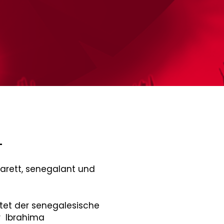
-
abarett, senegalant und
etet der senegalesische
r lbrahima