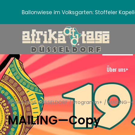
Ballonwiese im Volksgarten:
Stoffeler Kape
Über uns+
AFRIKATAGE DÜSSELDORF
/
Programm+
/
MAILING—
MAILING—Copy