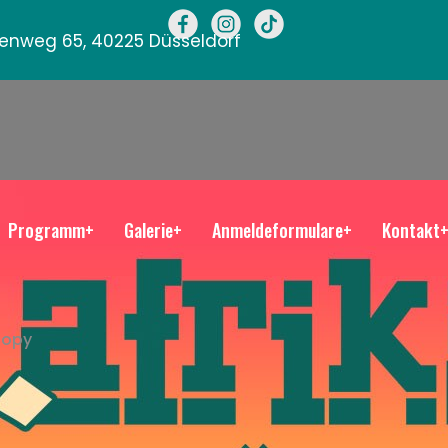
llenweg 65, 40225 Düsseldorf
Programm+
Galerie+
Anmeldeformulare+
Kontakt
Copy