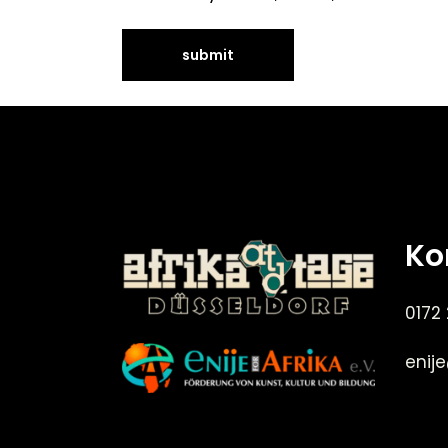
Ko
0172
enij
©Enije for Afrika 2008