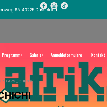
llenweg 65, 40225 Düsseldorf
Programm+
Galerie+
Anmeldeformulare+
Kontakt
LLSTARS_CHICHI
CHICHI