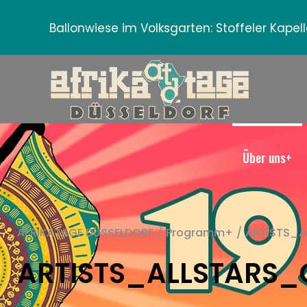
Ballonwiese im Volksgarten:
Stoffeler Kape
Über uns+
AFRIKATAGE DÜSSELDORF
/
Programm+
/
ARTISTS_A
ARTISTS_ALLSTARS_