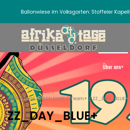
Ballonwiese im Volksgarten:
Stoffeler Kape
Über uns+
AFRIKATAGE DÜSSELDORF
/
Team+
/
ZZ_DAY_BLUE+
ZZ_DAY_BLUE+