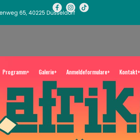
llenweg 65, 40225 Düsseldorf
Programm+
Galerie+
Anmeldeformulare+
Kontakt