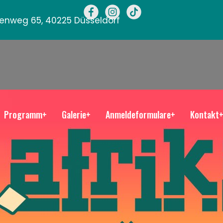
llenweg 65, 40225 Düsseldorf
Programm+
Galerie+
Anmeldeformulare+
Kontakt