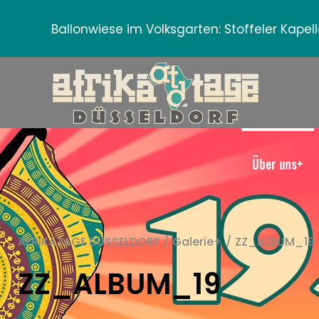
Ballonwiese im Volksgarten:
Stoffeler Kape
Über uns+
AFRIKATAGE DÜSSELDORF
/
Galerie+
/
ZZ_ALBUM_19
ZZ_ALBUM_19