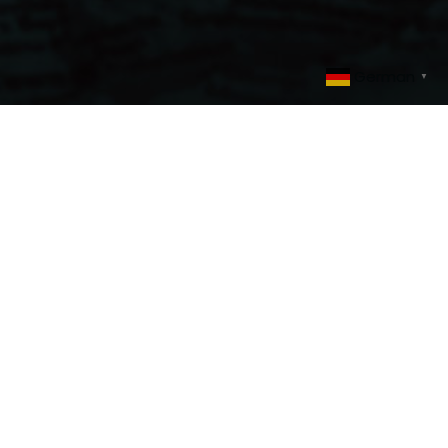
German
▼
arten in...