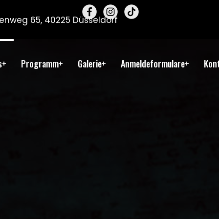
llenweg 65, 40225 Düsseldorf
s+
Programm+
Galerie+
Anmeldeformulare+
Kon