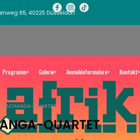
llenweg 65, 40225 Düsseldorf
Programm+
Galerie+
Anmeldeformulare+
Kontakt
3_PACHANGA-QUARTET
HANGA-QUARTET