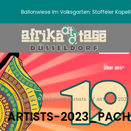
Ballonwiese im Volksgarten:
Stoffeler Kape
Über uns+
AFRIKATAGE DÜSSELDORF
/
Artists +
/
ARTISTS-202
ARTISTS-2023_PAC